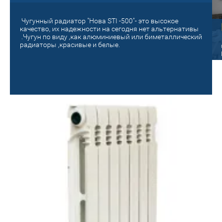
Чугунный радиатор "Нова STI -500"- это высокое
Старый на новый!
качество, их надежности на сегодня нет альтернативы
.Чугун по виду ,как алюминиевый или биметаллический
панельный
радиаторы ,красивые и белые.
Поменяй на новое отопление! Сделай
уютным и теплым своё гнездышко!
ые радиаторы Oasis