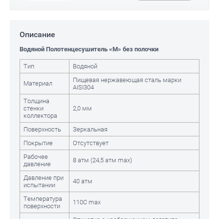
Описание
Водяной Полотенцесушитель «M» без полочки
Тип
Водяной
Пищевая нержавеющая сталь марки
Материал
AISI304
Толщина
стенки
2,0 мм
коллектора
Поверхность
Зеркальная
Покрытие
Отсутствует
Рабочее
8 атм (24,5 атм max)
давление
Давление при
40 атм
испытании
Температура
110С max
поверхности