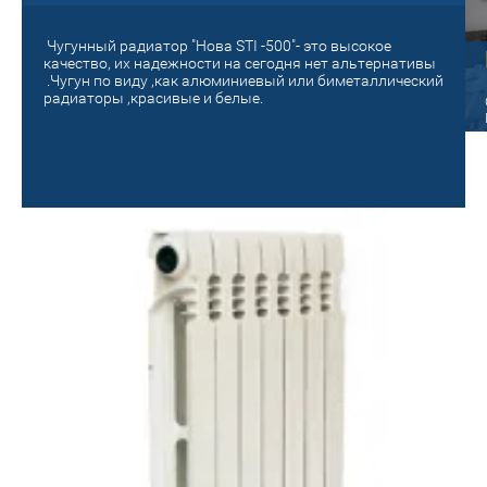
Чугунный радиатор "Нова STI -500"- это высокое
Старый на новый!
качество, их надежности на сегодня нет альтернативы
.Чугун по виду ,как алюминиевый или биметаллический
панельный
радиаторы ,красивые и белые.
Поменяй на новое отопление! Сделай
уютным и теплым своё гнездышко!
ые радиаторы Oasis