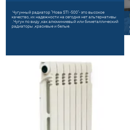
Чугунный радиатор "Нова STI -500"- это высокое
Старый на новый!
качество, их надежности на сегодня нет альтернативы
.Чугун по виду ,как алюминиевый или биметаллический
панельный
радиаторы ,красивые и белые.
Поменяй на новое отопление! Сделай
уютным и теплым своё гнездышко!
ые радиаторы Oasis