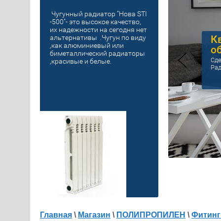
Чугунный радиатор "Нова STI
-500"- это высокое качество,
их надежности на сегодня нет
К
альтернативы .Чугун по виду
,как алюминиевый или
о
биметаллический радиаторы
Сде
,красивые и белые.
Рад
Главная
\
Магазин
\
ПОЛИПРОПИЛЕН
\
Фитинг