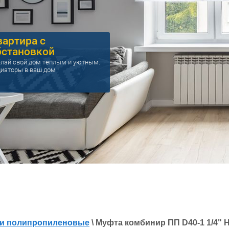
вартира с
бстановкой
лай свой дом теплым и уютным.
иаторы в ваш дом !
и полипропиленовые
\ Муфта комбинир ПП D40-1 1/4" 