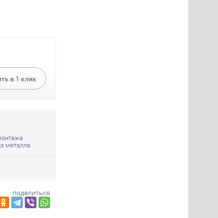
ить в
1
клик
монтажа
из металла
поделиться