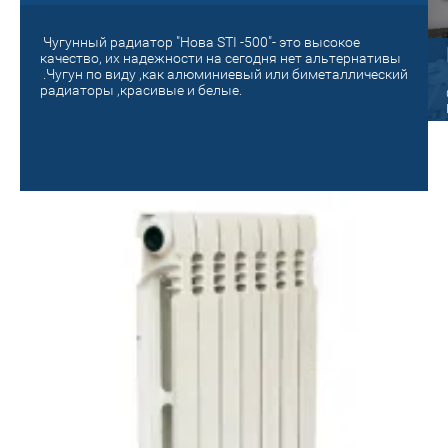
Чугунный радиатор "Нова STI -500"- это высокое
Старый на новый!
качество, их надежности на сегодня нет альтернативы
.Чугун по виду ,как алюминиевый или биметаллический
панельный
радиаторы ,красивые и белые.
Поменяй на новое отопление! Сделай
уютным и теплым своё гнездышко!
ые радиаторы Oasis