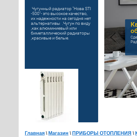
Чугунный радиатор "Нова STI
-500"- это высокое качество,
их надежности на сегодня нет
К
альтернативы .Чугун по виду
,как алюминиевый или
о
биметаллический радиаторы
Сде
,красивые и белые.
Рад
Главная
\
Магазин
\
ПРИБОРЫ ОТОПЛЕНИЯ
\