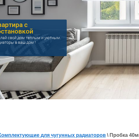
вартира с
бстановкой
лай свой дом теплым и уютным.
иаторы в ваш дом !
Комплектующие для чугунных радиаторов
\ Пробка 40м