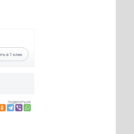
ить в
1
клик
поделиться