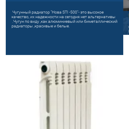
Чугунный радиатор "Нова STI -500"- это высокое
Старый на новый!
качество, их надежности на сегодня нет альтернативы
.Чугун по виду ,как алюминиевый или биметаллический
панельный
радиаторы ,красивые и белые.
Поменяй на новое отопление! Сделай
уютным и теплым своё гнездышко!
ые радиаторы Oasis