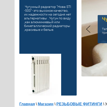
Чугунный радиатор "Нова STI
-500"- это высокое качество,
их надежности на сегодня нет
Ч
альтернативы .Чугун по виду
,как алюминиевый или
биметаллический радиаторы
Теп
,красивые и белые.
при
Главная
\
Магазин
\
РЕЗЬБОВЫЕ ФИТИНГИ
\ 