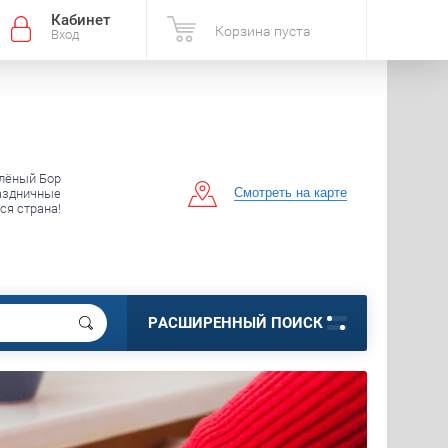
Кабинет
Корзина пуста
Вход
елёный Бор
Смотреть на карте
аздничные
вся страна!
РАСШИРЕННЫЙ ПОИСК