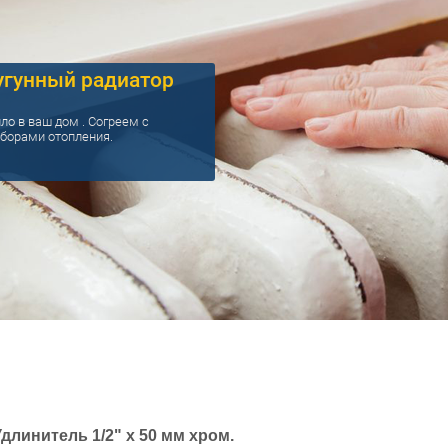
угунный радиатор
ло в ваш дом . Согреем с
борами отопления.
Удлинитель 1/2" х 50 мм хром.