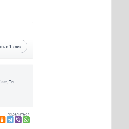
ить в
1
клик
Хром, Тип
поделиться