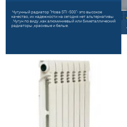
Чугунный радиатор "Нова STI -500"- это высокое
радиатор
качество, их надежности на сегодня нет альтернативы
.Чугун по виду ,как алюминиевый или биметаллический
В наличии вся
радиаторы ,красивые и белые.
 Согреем с приборами
секционность.
У нас всегда есть радиаторы по
доступным ценам.Бюджетные
радиаторы.