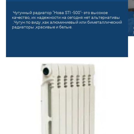
Чугунный радиатор "Нова STI -500"- это высокое
Старый на новый!
качество, их надежности на сегодня нет альтернативы
.Чугун по виду ,как алюминиевый или биметаллический
панельный
радиаторы ,красивые и белые.
Поменяй на новое отопление! Сделай
уютным и теплым своё гнездышко!
ые радиаторы Oasis