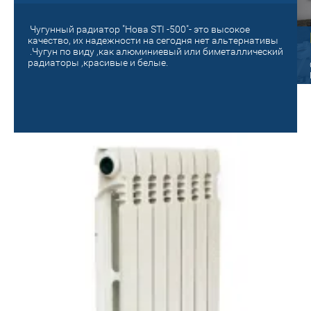
Чугунный радиатор "Нова STI -500"- это высокое
Старый на новый!
качество, их надежности на сегодня нет альтернативы
.Чугун по виду ,как алюминиевый или биметаллический
панельный
радиаторы ,красивые и белые.
Поменяй на новое отопление! Сделай
уютным и теплым своё гнездышко!
ые радиаторы Oasis