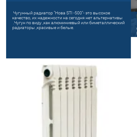
Чугунный радиатор "Нова STI -500"- это высокое
Старый на новый!
качество, их надежности на сегодня нет альтернативы
.Чугун по виду ,как алюминиевый или биметаллический
панельный
радиаторы ,красивые и белые.
Поменяй на новое отопление! Сделай
уютным и теплым своё гнездышко!
ые радиаторы Oasis