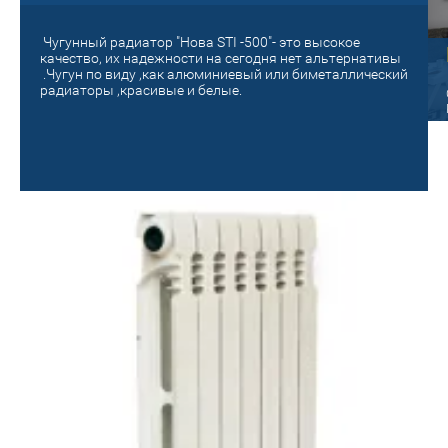
Чугунный радиатор "Нова STI -500"- это высокое
Старый на новый!
качество, их надежности на сегодня нет альтернативы
.Чугун по виду ,как алюминиевый или биметаллический
панельный
радиаторы ,красивые и белые.
Поменяй на новое отопление! Сделай
уютным и теплым своё гнездышко!
ые радиаторы Oasis