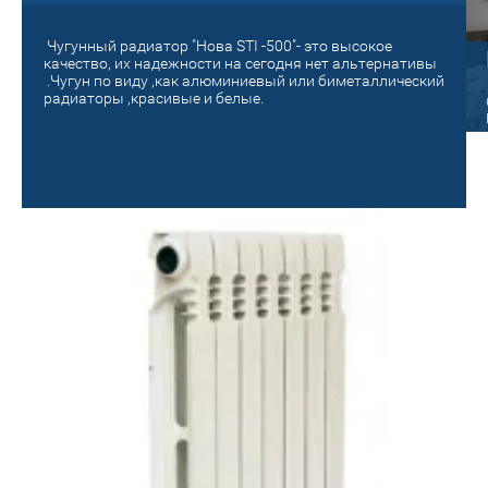
Чугунный радиатор "Нова STI -500"- это высокое
Старый на новый!
качество, их надежности на сегодня нет альтернативы
.Чугун по виду ,как алюминиевый или биметаллический
панельный
радиаторы ,красивые и белые.
Поменяй на новое отопление! Сделай
уютным и теплым своё гнездышко!
ые радиаторы Oasis