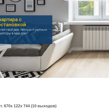
вартира с
бстановкой
лай свой дом теплым и уютным.
иаторы в ваш дом !
. 670х 122х 744 (10 выходов)