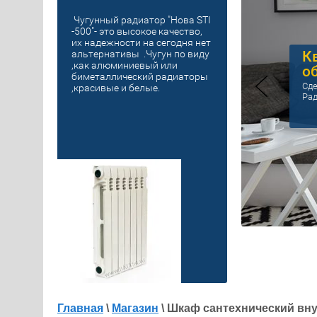
Чугунный радиатор "Нова STI
-500"- это высокое качество,
их надежности на сегодня нет
К
альтернативы .Чугун по виду
,как алюминиевый или
о
биметаллический радиаторы
Сде
,красивые и белые.
Рад
Главная
\
Магазин
\ Шкаф сантехнический внут