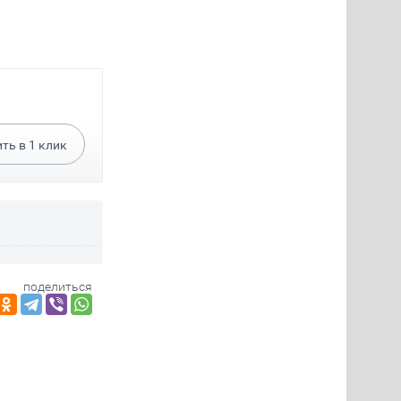
ить в
1
клик
поделиться