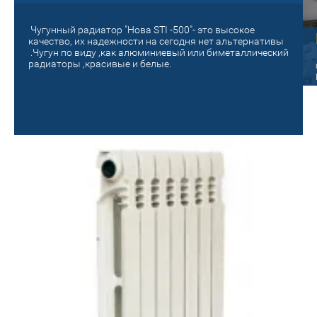
Чугунный радиатор "Нова STI -500"- это высокое
Старый на новый!
качество, их надежности на сегодня нет альтернативы
.Чугун по виду ,как алюминиевый или биметаллический
панельный
радиаторы ,красивые и белые.
Поменяй на новое отопление! Сделай
уютным и теплым своё гнездышко!
ые радиаторы Oasis