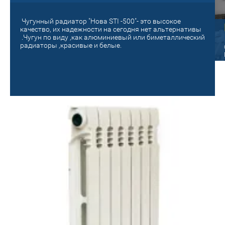
Чугунный радиатор "Нова STI -500"- это высокое
Старый на новый!
качество, их надежности на сегодня нет альтернативы
.Чугун по виду ,как алюминиевый или биметаллический
панельный
радиаторы ,красивые и белые.
Поменяй на новое отопление! Сделай
уютным и теплым своё гнездышко!
ые радиаторы Oasis