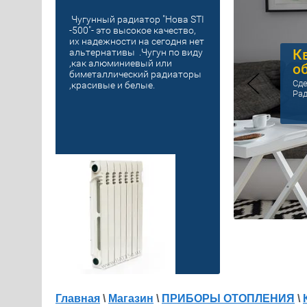
Чугунный радиатор "Нова STI
-500"- это высокое качество,
их надежности на сегодня нет
К
альтернативы .Чугун по виду
,как алюминиевый или
о
биметаллический радиаторы
Сде
,красивые и белые.
Рад
Главная
\
Магазин
\
ПРИБОРЫ ОТОПЛЕНИЯ
\