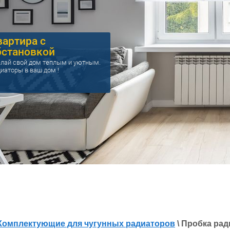
вартира с
бстановкой
лай свой дом теплым и уютным.
иаторы в ваш дом !
Комплектующие для чугунных радиаторов
\ Пробка ра