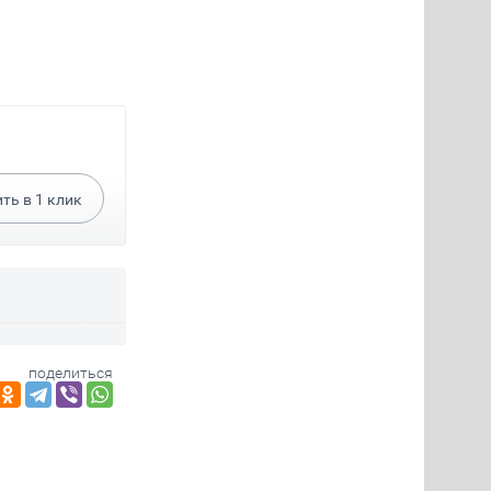
ить в
1
клик
поделиться