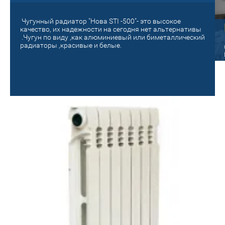
Чугунный радиатор "Нова STI -500"- это высокое
Старый на новый!
качество, их надежности на сегодня нет альтернативы
.Чугун по виду ,как алюминиевый или биметаллический
панельный
радиаторы ,красивые и белые.
Поменяй на новое отопление! Сделай
уютным и теплым своё гнездышко!
ые радиаторы Oasis