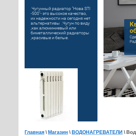
Чугунный радиатор "Нова STI
-500"- это высокое качество,
их надежности на сегодня нет
К
альтернативы .Чугун по виду
,как алюминиевый или
о
биметаллический радиаторы
Сде
,красивые и белые.
Рад
Главная
\
Магазин
\
ВОДОНАГРЕВАТЕЛИ
\ Вод