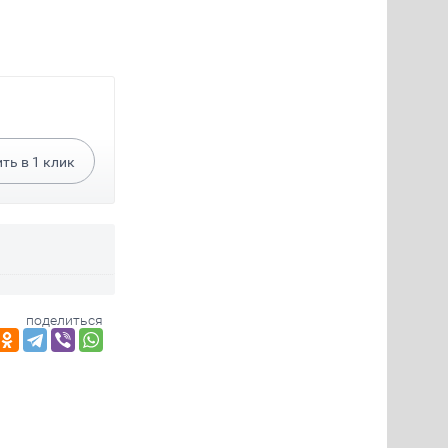
ить в
1
клик
поделиться