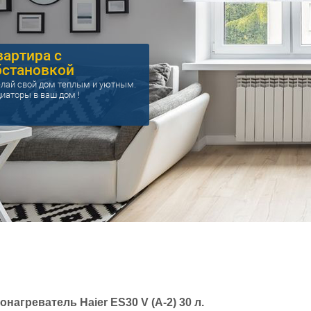
вартира с
бстановкой
лай свой дом теплым и уютным.
иаторы в ваш дом !
онагреватель Haier ES30 V (A-2) 30 л.